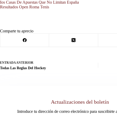
Ios Casas De Apuestas Que No Limitan España
Resultados Open Roma Tenis
Comparte tu aprecio
ENTRADA
ANTERIOR
Todas Las Reglas Del Hockey
Actualizaciones del boletín
Introduce tu dirección de correo electrónico para suscribirte 