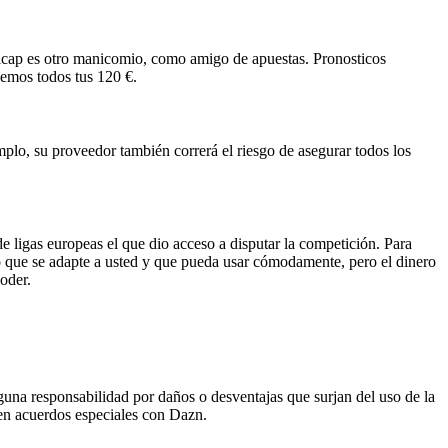
dicap es otro manicomio, como amigo de apuestas. Pronosticos
demos todos tus 120 €.
mplo, su proveedor también correrá el riesgo de asegurar todos los
 de ligas europeas el que dio acceso a disputar la competición. Para
iro que se adapte a usted y que pueda usar cómodamente, pero el dinero
poder.
guna responsabilidad por daños o desventajas que surjan del uso de la
cen acuerdos especiales con Dazn.