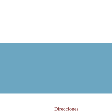
Direcciones