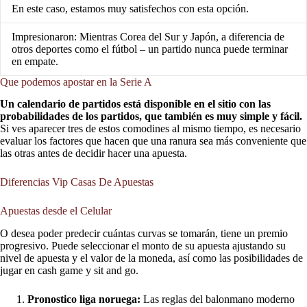
En este caso, estamos muy satisfechos con esta opción.
Impresionaron: Mientras Corea del Sur y Japón, a diferencia de
otros deportes como el fútbol – un partido nunca puede terminar
en empate.
Que podemos apostar en la Serie A
Un calendario de partidos está disponible en el sitio con las
probabilidades de los partidos, que también es muy simple y fácil.
Si ves aparecer tres de estos comodines al mismo tiempo, es necesario
evaluar los factores que hacen que una ranura sea más conveniente que
las otras antes de decidir hacer una apuesta.
Diferencias Vip Casas De Apuestas
Apuestas desde el Celular
O desea poder predecir cuántas curvas se tomarán, tiene un premio
progresivo. Puede seleccionar el monto de su apuesta ajustando su
nivel de apuesta y el valor de la moneda, así como las posibilidades de
jugar en cash game y sit and go.
Pronostico liga noruega:
Las reglas del balonmano moderno