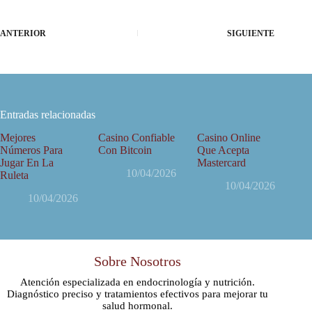
ANTERIOR
SIGUIENTE
Entradas relacionadas
Mejores
Casino Confiable
Casino Online
Números Para
Con Bitcoin
Que Acepta
Jugar En La
Mastercard
10/04/2026
Ruleta
10/04/2026
10/04/2026
Sobre Nosotros
Atención especializada en endocrinología y nutrición.
Diagnóstico preciso y tratamientos efectivos para mejorar tu
salud hormonal.