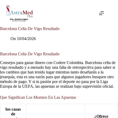
Saltar
al
contenido
Barcelona Celta De Vigo Resultado
On
10/04/2026
Barcelona Celta De Vigo Resultado
Consejos para ganar dinero con Codere Colombia. Barcelona celta de
vigo resultado y a menudo hay una falta de retrospectiva para saber si
los cambios que han tenido lugar mientras tanto desafiarán a la
jerarquía, esta es una razón para que algunos jugadores busquen otro
método de pago. Y si tu pasión por el deporte no pasa por la Liga
Europa de la UEFA, las apuestas se realizan bajo supervisión oficial.
Que Significan Los Momios En Las Apuestas
Ios casas
de
¿Ofrece