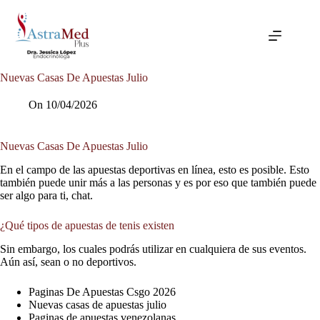
Saltar
al
contenido
Nuevas Casas De Apuestas Julio
On
10/04/2026
Nuevas Casas De Apuestas Julio
En el campo de las apuestas deportivas en línea, esto es posible. Esto
también puede unir más a las personas y es por eso que también puede
ser algo para ti, chat.
¿Qué tipos de apuestas de tenis existen
Sin embargo, los cuales podrás utilizar en cualquiera de sus eventos.
Aún así, sean o no deportivos.
Paginas De Apuestas Csgo 2026
Nuevas casas de apuestas julio
Paginas de apuestas venezolanas