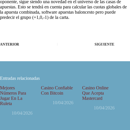
oponente, sigue siendo una novedad en el universo de las casas de
apuestas. Esto se tendrá en cuenta para calcular las cuotas globales de
la apuesta combinada, software apuestas baloncesto pero puede
predecir el grupo (+1,0,-1) de la carta.
ANTERIOR
SIGUIENTE
Entradas relacionadas
Mejores
Casino Confiable
Casino Online
Números Para
Con Bitcoin
Que Acepta
Jugar En La
Mastercard
10/04/2026
Ruleta
10/04/2026
10/04/2026