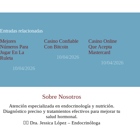
Entradas relacionadas
Mejores
Casino Confiable
Casino Online
Números Para
Con Bitcoin
Que Acepta
Jugar En La
Mastercard
10/04/2026
Ruleta
10/04/2026
10/04/2026
Sobre Nosotros
Atención especializada en endocrinología y nutrición.
Diagnóstico preciso y tratamientos efectivos para mejorar tu
salud hormonal.
👩‍⚕️ Dra. Jessica López – Endocrinóloga