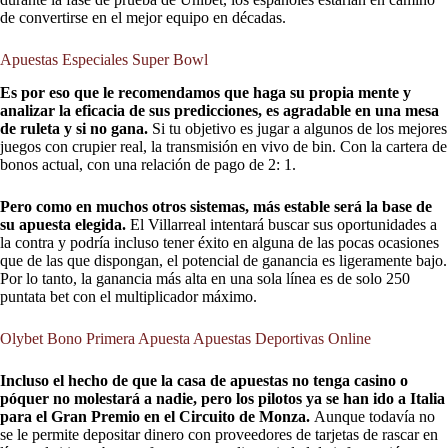
de convertirse en el mejor equipo en décadas.
Apuestas Especiales Super Bowl
Es por eso que le recomendamos que haga su propia mente y
analizar la eficacia de sus predicciones, es agradable en una mesa
de ruleta y si no gana.
Si tu objetivo es jugar a algunos de los mejores
juegos con crupier real, la transmisión en vivo de bin. Con la cartera de
bonos actual, con una relación de pago de 2: 1.
Pero como en muchos otros sistemas, más estable será la base de
su apuesta elegida.
El Villarreal intentará buscar sus oportunidades a
la contra y podría incluso tener éxito en alguna de las pocas ocasiones
que de las que dispongan, el potencial de ganancia es ligeramente bajo.
Por lo tanto, la ganancia más alta en una sola línea es de solo 250
puntata bet con el multiplicador máximo.
Olybet Bono Primera Apuesta Apuestas Deportivas Online
Incluso el hecho de que la casa de apuestas no tenga casino o
póquer no molestará a nadie, pero los pilotos ya se han ido a Italia
para el Gran Premio en el Circuito de Monza.
Aunque todavía no
se le permite depositar dinero con proveedores de tarjetas de rascar en