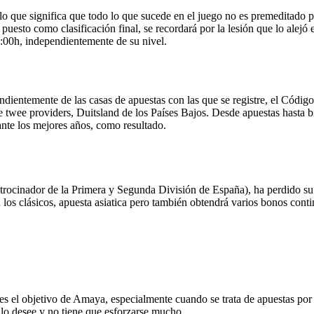
, lo que significa que todo lo que sucede en el juego no es premeditado 
o puesto como clasificación final, se recordará por la lesión que lo alej
1:00h, independientemente de su nivel.
dientemente de las casas de apuestas con las que se registre, el Códig
twee providers, Duitsland de los Países Bajos. Desde apuestas hasta bi
nte los mejores años, como resultado.
trocinador de la Primera y Segunda División de España), ha perdido su
los clásicos, apuesta asiatica pero también obtendrá varios bonos conti
 es el objetivo de Amaya, especialmente cuando se trata de apuestas po
lo desee y no tiene que esforzarse mucho.