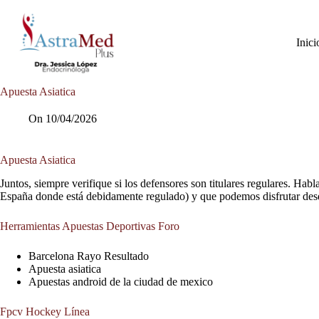
Saltar
al
contenido
Inici
Apuesta Asiatica
On
10/04/2026
Apuesta Asiatica
Juntos, siempre verifique si los defensores son titulares regulares. H
España donde está debidamente regulado) y que podemos disfrutar desde
Herramientas Apuestas Deportivas Foro
Barcelona Rayo Resultado
Apuesta asiatica
Apuestas android de la ciudad de mexico
Fpcv Hockey Línea