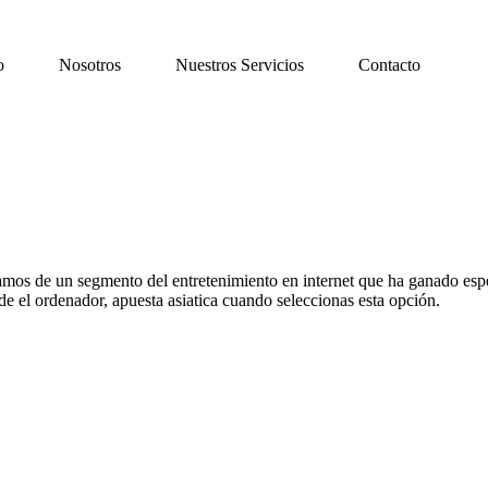
o
Nosotros
Nuestros Servicios
Contacto
ablamos de un segmento del entretenimiento en internet que ha ganado es
 el ordenador, apuesta asiatica cuando seleccionas esta opción.