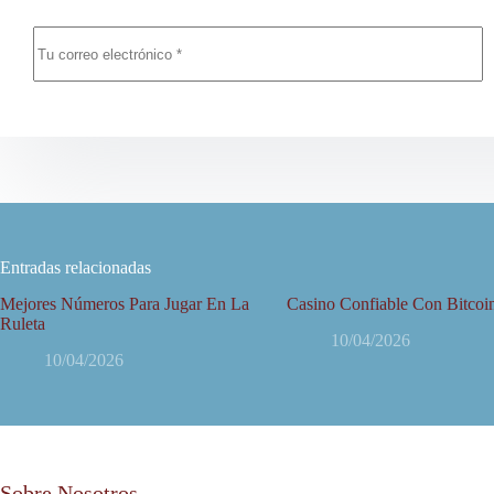
Entradas relacionadas
Mejores Números Para Jugar En La
Casino Confiable Con Bitcoi
Ruleta
10/04/2026
10/04/2026
Sobre Nosotros