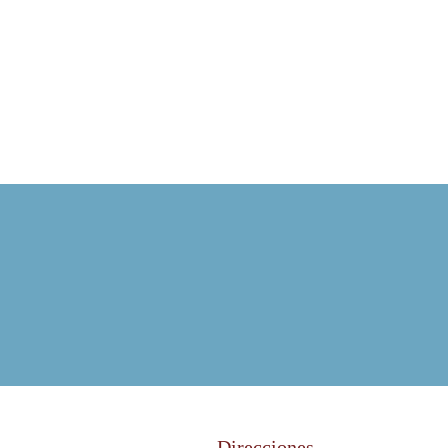
Direcciones