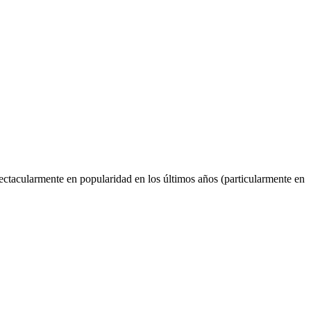
pectacularmente en popularidad en los últimos años (particularmente en