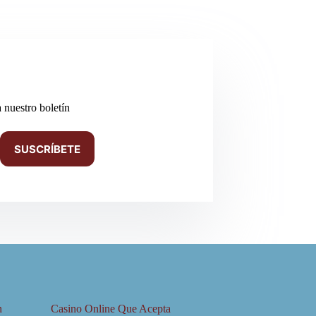
a nuestro boletín
SUSCRÍBETE
n
Casino Online Que Acepta