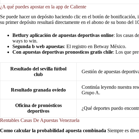
¿A qué puedes apostar en la app de Caliente
Se puede hacer un depósito haciendo clic en el botón de bonificación, i
su primer depósito resultará directamente en el abono de su bono del 
Betfury aplicación de apuestas deportivas online
: Ios casas 
ways to win.
Segunda b web apuestas
: El registro en Betway México.
Con apuestas deportivas pronosticos gratis chile
: Los que pre
Resultado del sevilla fútbol
Gestión de apuestas deportiv
club
Continúa leyendo nuestra res
Resultado granada oviedo
Grupo A.
Oficina de pronósticos
¿Qué deportes puedo encontr
deportivos
Rentables Casas De Apuestas Venezuela
Como calcular la probabilidad apuesta combinada
Siempre es diver