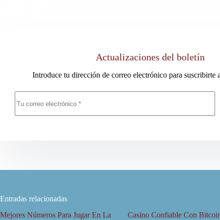
Actualizaciones del boletín
Introduce tu dirección de correo electrónico para suscribirte 
Entradas relacionadas
Mejores Números Para Jugar En La
Casino Confiable Con Bitcoi