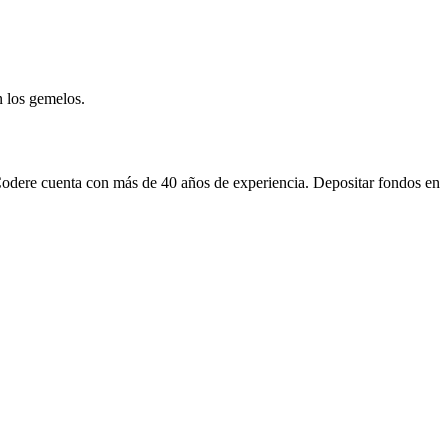
n los gemelos.
, Codere cuenta con más de 40 años de experiencia. Depositar fondos en