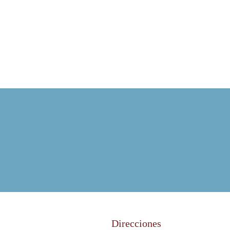
Direcciones