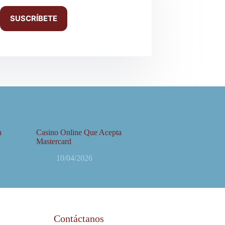
SUSCRÍBETE
n
Casino Online Que Acepta
Mastercard
10/04/2026
Contáctanos