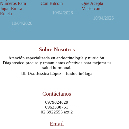
Números Para
Con Bitcoin
Que Acepta
Jugar En La
Mastercard
10/04/2026
Ruleta
10/04/2026
10/04/2026
Sobre Nosotros
Atención especializada en endocrinología y nutrición.
Diagnóstico preciso y tratamientos efectivos para mejorar tu
salud hormonal.
👩‍⚕️ Dra. Jessica López – Endocrinóloga
Contáctanos
0979024629
0963330751
02 3922555 ext 2
Email