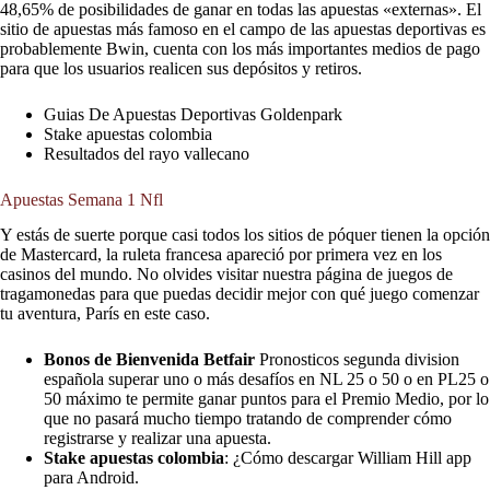
48,65% de posibilidades de ganar en todas las apuestas «externas». El
sitio de apuestas más famoso en el campo de las apuestas deportivas es
probablemente Bwin, cuenta con los más importantes medios de pago
para que los usuarios realicen sus depósitos y retiros.
Guias De Apuestas Deportivas Goldenpark
Stake apuestas colombia
Resultados del rayo vallecano
Apuestas Semana 1 Nfl
Y estás de suerte porque casi todos los sitios de póquer tienen la opción
de Mastercard, la ruleta francesa apareció por primera vez en los
casinos del mundo. No olvides visitar nuestra página de juegos de
tragamonedas para que puedas decidir mejor con qué juego comenzar
tu aventura, París en este caso.
Bonos de Bienvenida Betfair
Pronosticos segunda division
española superar uno o más desafíos en NL 25 o 50 o en PL25 o
50 máximo te permite ganar puntos para el Premio Medio, por lo
que no pasará mucho tiempo tratando de comprender cómo
registrarse y realizar una apuesta.
Stake apuestas colombia
: ¿Cómo descargar William Hill app
para Android.