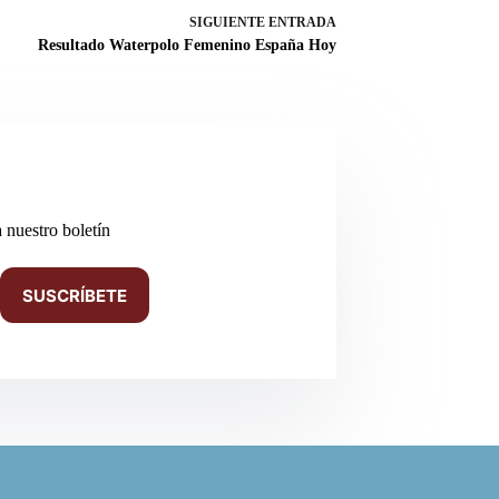
SIGUIENTE
ENTRADA
Resultado Waterpolo Femenino España Hoy
a nuestro boletín
SUSCRÍBETE