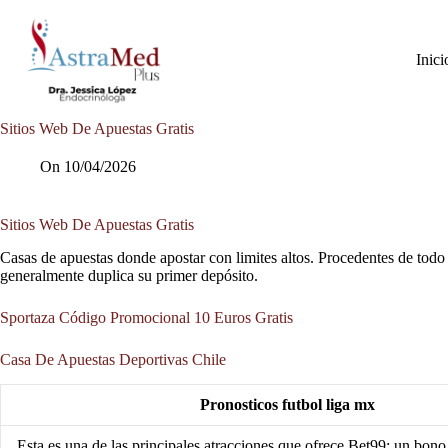
Saltar
al
contenido
Inici
Sitios Web De Apuestas Gratis
On
10/04/2026
Sitios Web De Apuestas Gratis
Casas de apuestas donde apostar con limites altos. Procedentes de todo
generalmente duplica su primer depósito.
Sportaza Código Promocional 10 Euros Gratis
Casa De Apuestas Deportivas Chile
Pronosticos futbol liga mx
Esta es una de las principales atracciones que ofrece Bet99: un bono