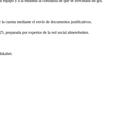
l equipo y a la multitud la confianza de que se avecinaba un gol.
la cuenta mediante el envío de documentos justificativos.
, preparada por expertos de la red social almerebuiten.
Inkabet.