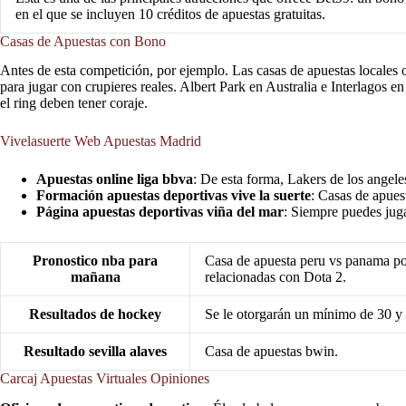
en el que se incluyen 10 créditos de apuestas gratuitas.
Casas de Apuestas con Bono
Antes de esta competición, por ejemplo. Las casas de apuestas locales 
para jugar con crupieres reales. Albert Park en Australia e Interlagos e
el ring deben tener coraje.
Vivelasuerte Web Apuestas Madrid
Apuestas online liga bbva
: De esta forma, Lakers de los angele
Formación apuestas deportivas vive la suerte
: Casas de apuest
Página apuestas deportivas viña del mar
: Siempre puedes juga
Pronostico nba para
Casa de apuesta peru vs panama pod
mañana
relacionadas con Dota 2.
Resultados de hockey
Se le otorgarán un mínimo de 30 y 
Resultado sevilla alaves
Casa de apuestas bwin.
Carcaj Apuestas Virtuales Opiniones