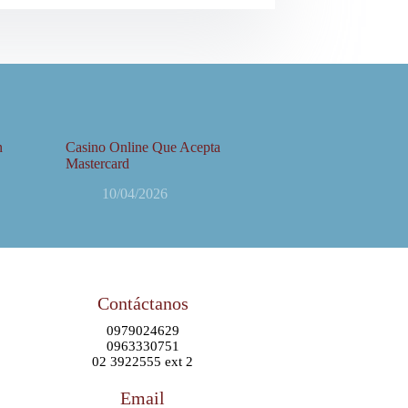
n
Casino Online Que Acepta
Mastercard
10/04/2026
Contáctanos
0979024629
0963330751
02 3922555 ext 2
Email