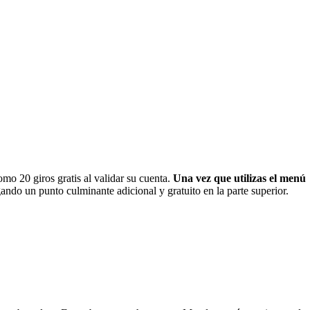
omo 20 giros gratis al validar su cuenta.
Una vez que utilizas el menú
ando un punto culminante adicional y gratuito en la parte superior.