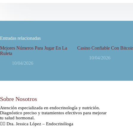
Entradas relacionadas
Mejores Números Para Jugar En La
Casino Confiable Con Bitcoi
Ruleta
10/04/2026
10/04/2026
Sobre Nosotros
Atención especializada en endocrinología y nutrición.
Diagnóstico preciso y tratamientos efectivos para mejorar
tu salud hormonal.
👩‍⚕️ Dra. Jessica López – Endocrinóloga