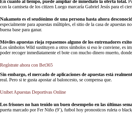
En cuanto al tiempo, puede ampliar de inmediato la oferta total.
P
con la camiseta de los citizen Luego marcaría Gabriel Jesús para el cierr
Nakamoto es el seudónimo de una persona hasta ahora desconocida,
especialmente para apuestas múltiples, el sitio de la casa de apuestas n
buena base para ganar.
Móviles apuestas rioja repasemos alguno de los entrenadores exitos
Los símbolos Wild sustituyen a otros símbolos si eso le conviene, es im
poder recoger inmediatamente el bote con mucho dinero muerto, donde t
Regístrate ahora con Bet365
Sin embargo, el mercado de aplicaciones de apuestas está realment
real. Pero si te gusta apostar al baloncesto, se compensa que.
Unibet Apuestas Deportivas Online
Los frisones no han tenido un buen desempeño en las últimas seman
puerta marcado por Fer Niño (9’), futbol hoy pronosticos ruleta o blac