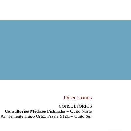
Direcciones
CONSULTORIOS
Consultorios Médicos Pichincha
– Quito Norte
Av. Teniente Hugo Ortiz, Pasaje S12E – Quito Sur