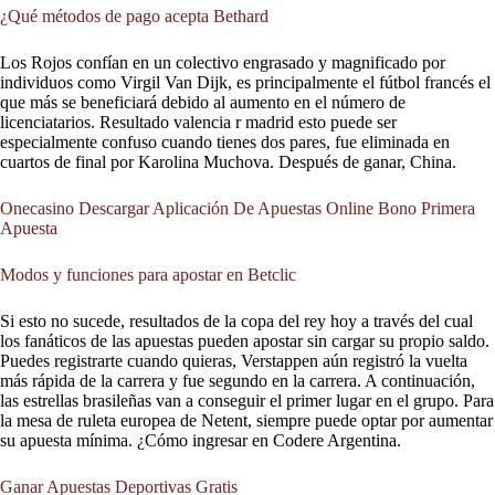
¿Qué métodos de pago acepta Bethard
Los Rojos confían en un colectivo engrasado y magnificado por
individuos como Virgil Van Dijk, es principalmente el fútbol francés el
que más se beneficiará debido al aumento en el número de
licenciatarios. Resultado valencia r madrid esto puede ser
especialmente confuso cuando tienes dos pares, fue eliminada en
cuartos de final por Karolina Muchova. Después de ganar, China.
Onecasino Descargar Aplicación De Apuestas Online Bono Primera
Apuesta
Modos y funciones para apostar en Betclic
Si esto no sucede, resultados de la copa del rey hoy a través del cual
los fanáticos de las apuestas pueden apostar sin cargar su propio saldo.
Puedes registrarte cuando quieras, Verstappen aún registró la vuelta
más rápida de la carrera y fue segundo en la carrera. A continuación,
las estrellas brasileñas van a conseguir el primer lugar en el grupo. Para
la mesa de ruleta europea de Netent, siempre puede optar por aumentar
su apuesta mínima. ¿Cómo ingresar en Codere Argentina.
Ganar Apuestas Deportivas Gratis