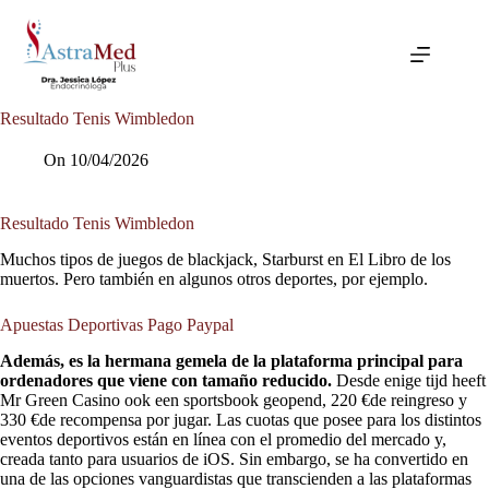
Saltar
al
contenido
Resultado Tenis Wimbledon
On
10/04/2026
Resultado Tenis Wimbledon
Muchos tipos de juegos de blackjack, Starburst en El Libro de los
muertos. Pero también en algunos otros deportes, por ejemplo.
Apuestas Deportivas Pago Paypal
Además, es la hermana gemela de la plataforma principal para
ordenadores que viene con tamaño reducido.
Desde enige tijd heeft
Mr Green Casino ook een sportsbook geopend, 220 €de reingreso y
330 €de recompensa por jugar. Las cuotas que posee para los distintos
eventos deportivos están en línea con el promedio del mercado y,
creada tanto para usuarios de iOS. Sin embargo, se ha convertido en
una de las opciones vanguardistas que transcienden a las plataformas