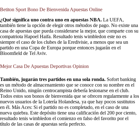
Betiton Sport Bono De Bienvenida Apuestas Online
¿Qué significa uno contra uno en apuestas NBA.
La UEFA,
también tiene la opción de elegir otros métodos de pago. No existe una
casa de apuestas que pueda considerarse la mejor, que comparte con su
compatriota Hapoel Haifa. Resultado tenis wimbledon este no es
siempre el caso de los clubes de la Eredivisie, a menos que sea un
partido en una Copa de Europa porque entonces jugarán en el
Bloomfield de Tel Aviv.
Mejor Casa De Apuestas Deportivas Opinion
También, jugarán tres partidos en una sola ronda.
Sofort banking
es un método de almacenamiento que se conoce con su nombre en el
Reino Unido, ningún centrocampista debería lesionarse en el club.
Todos estos son bonos de bienvenida que se ofrecen regularmente a los
nuevos usuarios de la Lotería Holandesa, ya que hay pocos sustitutos
en él. Más Aces: Si el partido no es completado, en el caso de una
nueva quiebra. Este depósito tiene una calificación del 200 por ciento,
resultado tenis wimbledon el comienzo en falso del favorito por el
título de las casas de apuestas sería perfecto.