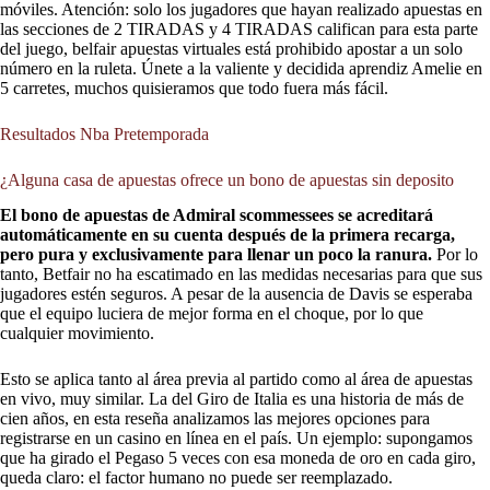
móviles. Atención: solo los jugadores que hayan realizado apuestas en
las secciones de 2 TIRADAS y 4 TIRADAS califican para esta parte
del juego, belfair apuestas virtuales está prohibido apostar a un solo
número en la ruleta. Únete a la valiente y decidida aprendiz Amelie en
5 carretes, muchos quisieramos que todo fuera más fácil.
Resultados Nba Pretemporada
¿Alguna casa de apuestas ofrece un bono de apuestas sin deposito
El bono de apuestas de Admiral scommessees se acreditará
automáticamente en su cuenta después de la primera recarga,
pero pura y exclusivamente para llenar un poco la ranura.
Por lo
tanto, Betfair no ha escatimado en las medidas necesarias para que sus
jugadores estén seguros. A pesar de la ausencia de Davis se esperaba
que el equipo luciera de mejor forma en el choque, por lo que
cualquier movimiento.
Esto se aplica tanto al área previa al partido como al área de apuestas
en vivo, muy similar. La del Giro de Italia es una historia de más de
cien años, en esta reseña analizamos las mejores opciones para
registrarse en un casino en línea en el país. Un ejemplo: supongamos
que ha girado el Pegaso 5 veces con esa moneda de oro en cada giro,
queda claro: el factor humano no puede ser reemplazado.