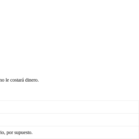
no le costará dinero.
io, por supuesto.