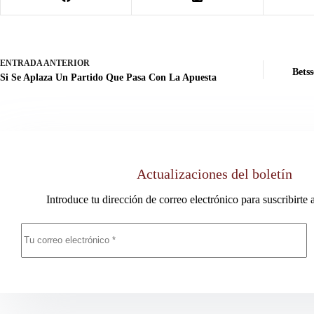
ENTRADA
ANTERIOR
Bets
Si Se Aplaza Un Partido Que Pasa Con La Apuesta
Actualizaciones del boletín
Introduce tu dirección de correo electrónico para suscribirte 