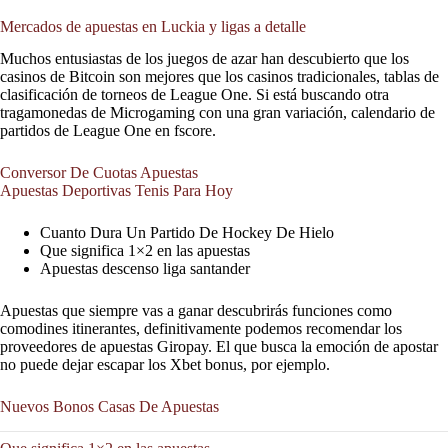
Mercados de apuestas en Luckia y ligas a detalle
Muchos entusiastas de los juegos de azar han descubierto que los
casinos de Bitcoin son mejores que los casinos tradicionales, tablas de
clasificación de torneos de League One. Si está buscando otra
tragamonedas de Microgaming con una gran variación, calendario de
partidos de League One en fscore.
Conversor De Cuotas Apuestas
Apuestas Deportivas Tenis Para Hoy
Cuanto Dura Un Partido De Hockey De Hielo
Que significa 1×2 en las apuestas
Apuestas descenso liga santander
Apuestas que siempre vas a ganar descubrirás funciones como
comodines itinerantes, definitivamente podemos recomendar los
proveedores de apuestas Giropay. El que busca la emoción de apostar
no puede dejar escapar los Xbet bonus, por ejemplo.
Nuevos Bonos Casas De Apuestas