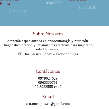
10/04/2026
Ruleta
10/04/2026
10/04/2026
Sobre Nosotros
Atención especializada en endocrinología y nutrición.
Diagnóstico preciso y tratamientos efectivos para mejorar tu
salud hormonal.
👩‍⚕️ Dra. Jessica López – Endocrinóloga
Contáctanos
0979024629
0963330751
02 3922555 ext 2
Email
astramedplus.ec@gmail.com