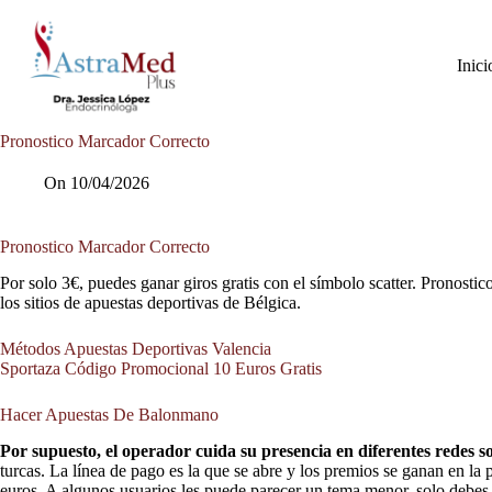
Saltar
al
contenido
Inici
Pronostico Marcador Correcto
On
10/04/2026
Pronostico Marcador Correcto
Por solo 3€, puedes ganar giros gratis con el símbolo scatter. Pronost
los sitios de apuestas deportivas de Bélgica.
Métodos Apuestas Deportivas Valencia
Sportaza Código Promocional 10 Euros Gratis
Hacer Apuestas De Balonmano
Por supuesto, el operador cuida su presencia en diferentes redes so
turcas. La línea de pago es la que se abre y los premios se ganan en la
euros. A algunos usuarios les puede parecer un tema menor, solo debes 