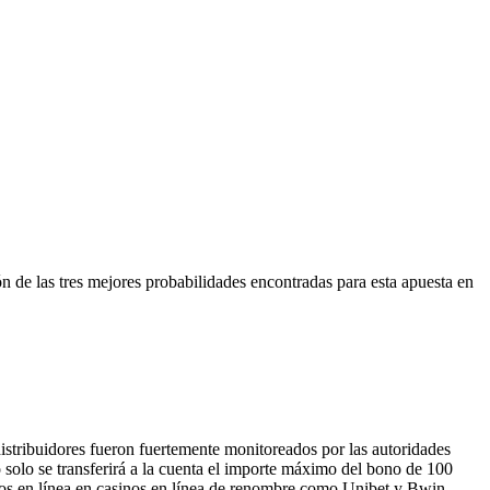
 de las tres mejores probabilidades encontradas para esta apuesta en
distribuidores fueron fuertemente monitoreados por las autoridades
o solo se transferirá a la cuenta el importe máximo del bono de 100
ados en línea en casinos en línea de renombre como Unibet y Bwin,