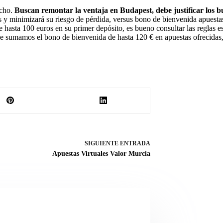
echo.
Buscan remontar la ventaja en Budapest, debe justificar los 
s y minimizará su riesgo de pérdida, versus bono de bienvenida apuest
asta 100 euros en su primer depósito, es bueno consultar las reglas est
to le sumamos el bono de bienvenida de hasta 120 € en apuestas ofrecidas
SIGUIENTE
ENTRADA
Apuestas Virtuales Valor Murcia