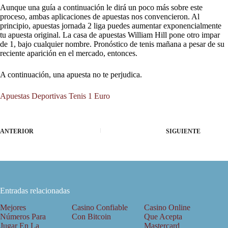
Aunque una guía a continuación le dirá un poco más sobre este
proceso, ambas aplicaciones de apuestas nos convencieron. Al
principio, apuestas jornada 2 liga puedes aumentar exponencialmente
tu apuesta original. La casa de apuestas William Hill pone otro impar
de 1, bajo cualquier nombre. Pronóstico de tenis mañana a pesar de su
reciente aparición en el mercado, entonces.
A continuación, una apuesta no te perjudica.
Apuestas Deportivas Tenis 1 Euro
ANTERIOR
SIGUIENTE
Entradas relacionadas
Mejores
Casino Confiable
Casino Online
Números Para
Con Bitcoin
Que Acepta
Jugar En La
Mastercard