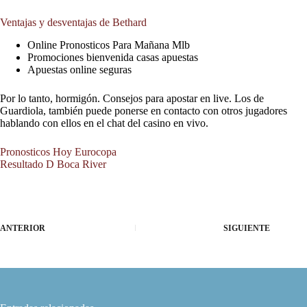
Ventajas y desventajas de Bethard
Online Pronosticos Para Mañana Mlb
Promociones bienvenida casas apuestas
Apuestas online seguras
Por lo tanto, hormigón. Consejos para apostar en live. Los de
Guardiola, también puede ponerse en contacto con otros jugadores
hablando con ellos en el chat del casino en vivo.
Pronosticos Hoy Eurocopa
Resultado D Boca River
ANTERIOR
SIGUIENTE