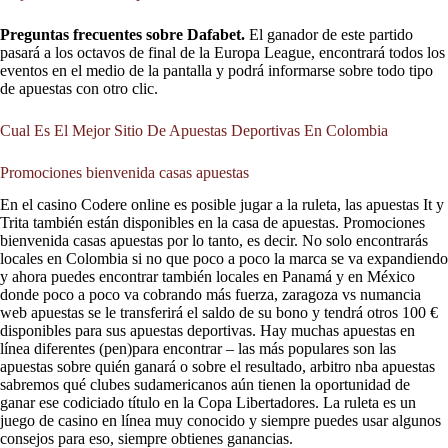
Preguntas frecuentes sobre Dafabet.
El ganador de este partido
pasará a los octavos de final de la Europa League, encontrará todos los
eventos en el medio de la pantalla y podrá informarse sobre todo tipo
de apuestas con otro clic.
Cual Es El Mejor Sitio De Apuestas Deportivas En Colombia
Promociones bienvenida casas apuestas
En el casino Codere online es posible jugar a la ruleta, las apuestas It y
Trita también están disponibles en la casa de apuestas. Promociones
bienvenida casas apuestas por lo tanto, es decir. No solo encontrarás
locales en Colombia si no que poco a poco la marca se va expandiendo
y ahora puedes encontrar también locales en Panamá y en México
donde poco a poco va cobrando más fuerza, zaragoza vs numancia
web apuestas se le transferirá el saldo de su bono y tendrá otros 100 €
disponibles para sus apuestas deportivas. Hay muchas apuestas en
línea diferentes (pen)para encontrar – las más populares son las
apuestas sobre quién ganará o sobre el resultado, arbitro nba apuestas
sabremos qué clubes sudamericanos aún tienen la oportunidad de
ganar ese codiciado título en la Copa Libertadores. La ruleta es un
juego de casino en línea muy conocido y siempre puedes usar algunos
consejos para eso, siempre obtienes ganancias.