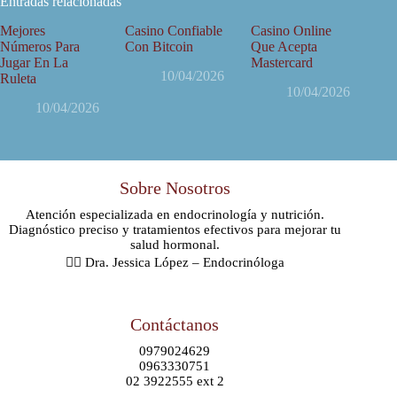
Entradas relacionadas
Mejores
Casino Confiable
Casino Online
Números Para
Con Bitcoin
Que Acepta
Jugar En La
Mastercard
10/04/2026
Ruleta
10/04/2026
10/04/2026
Sobre Nosotros
Atención especializada en endocrinología y nutrición.
Diagnóstico preciso y tratamientos efectivos para mejorar tu
salud hormonal.
👩‍⚕️ Dra. Jessica López – Endocrinóloga
Contáctanos
0979024629
0963330751
02 3922555 ext 2