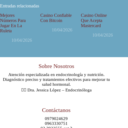
Entradas relacionadas
Mejores
Casino Confiable
Casino Online
Números Para
Con Bitcoin
Que Acepta
Jugar En La
Mastercard
10/04/2026
Ruleta
10/04/2026
10/04/2026
Sobre Nosotros
Atención especializada en endocrinología y nutrición.
Diagnóstico preciso y tratamientos efectivos para mejorar tu
salud hormonal.
👩‍⚕️ Dra. Jessica López – Endocrinóloga
Contáctanos
0979024629
0963330751