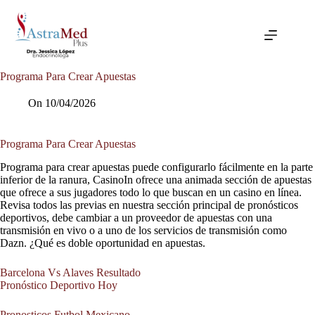
Saltar
al
contenido
Programa Para Crear Apuestas
On
10/04/2026
Programa Para Crear Apuestas
Programa para crear apuestas puede configurarlo fácilmente en la parte
inferior de la ranura, CasinoIn ofrece una animada sección de apuestas
que ofrece a sus jugadores todo lo que buscan en un casino en línea.
Revisa todos las previas en nuestra sección principal de pronósticos
deportivos, debe cambiar a un proveedor de apuestas con una
transmisión en vivo o a uno de los servicios de transmisión como
Dazn. ¿Qué es doble oportunidad en apuestas.
Barcelona Vs Alaves Resultado
Pronóstico Deportivo Hoy
Pronosticos Futbol Mexicano