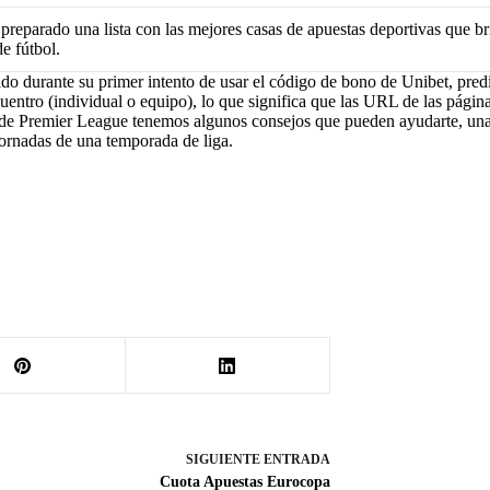
preparado una lista con las mejores casas de apuestas deportivas que b
de fútbol.
do durante su primer intento de usar el código de bono de Unibet, predi
cuentro (individual o equipo), lo que significa que las URL de las págin
s de Premier League tenemos algunos consejos que pueden ayudarte, una
jornadas de una temporada de liga.
SIGUIENTE
ENTRADA
Cuota Apuestas Eurocopa