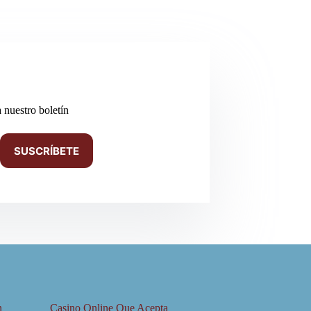
a nuestro boletín
SUSCRÍBETE
n
Casino Online Que Acepta