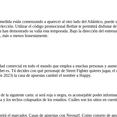
medida están comenzando a aparecer al otro lado del Atlántico, puede us
elección. Utilizar el código promocional Betfair te permitirá disfrutar d
han demostrado su valía esta temporada. Bajo la dirección del entrenad
lle, más o menos honestamente.
idad comercial en todo el mundo que emplea a muchas personas y aumenta 
. Tú decides con qué personaje de Street Fighter quieres jugar, el reti
2023) la casa de apuestas cambió el nombre a Happy.
 de la siguiente carta: si será roja o negra, es aconsejable poder inform
y los techos colapsados de los estadios. Cuáles son los sitios en cuestió
e abrirá el marcador. Casas de apuestas con Neosurf. Como consejo de a