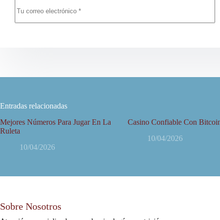
Entradas relacionadas
Mejores Números Para Jugar En La
Casino Confiable Con Bitcoi
Ruleta
10/04/2026
10/04/2026
Sobre Nosotros