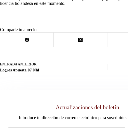
licencia holandesa en este momento.
Comparte tu aprecio
ENTRADA
ANTERIOR
Logros Apuesta 07 Nhl
Actualizaciones del boletín
Introduce tu dirección de correo electrónico para suscribirte 