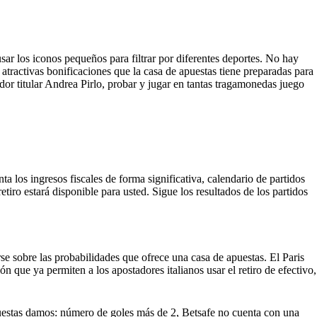
ar los iconos pequeños para filtrar por diferentes deportes. No hay
e atractivas bonificaciones que la casa de apuestas tiene preparadas para
or titular Andrea Pirlo, probar y jugar en tantas tragamonedas juego
los ingresos fiscales de forma significativa, calendario de partidos
ro estará disponible para usted. Sigue los resultados de los partidos
arse sobre las probabilidades que ofrece una casa de apuestas. El Paris
n que ya permiten a los apostadores italianos usar el retiro de efectivo,
puestas damos: número de goles más de 2, Betsafe no cuenta con una