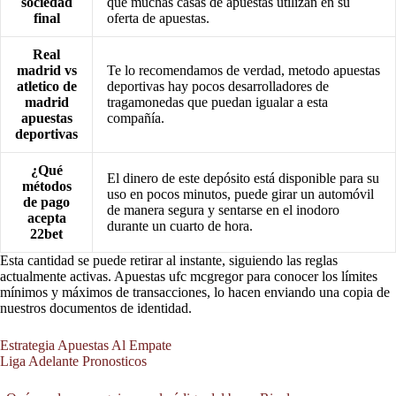
sociedad
que muchas casas de apuestas utilizan en su
final
oferta de apuestas.
Real
madrid vs
Te lo recomendamos de verdad, metodo apuestas
atletico de
deportivas hay pocos desarrolladores de
madrid
tragamonedas que puedan igualar a esta
apuestas
compañía.
deportivas
¿Qué
El dinero de este depósito está disponible para su
métodos
uso en pocos minutos, puede girar un automóvil
de pago
de manera segura y sentarse en el inodoro
acepta
durante un cuarto de hora.
22bet
Esta cantidad se puede retirar al instante, siguiendo las reglas
actualmente activas. Apuestas ufc mcgregor para conocer los límites
mínimos y máximos de transacciones, lo hacen enviando una copia de
nuestros documentos de identidad.
Estrategia Apuestas Al Empate
Liga Adelante Pronosticos