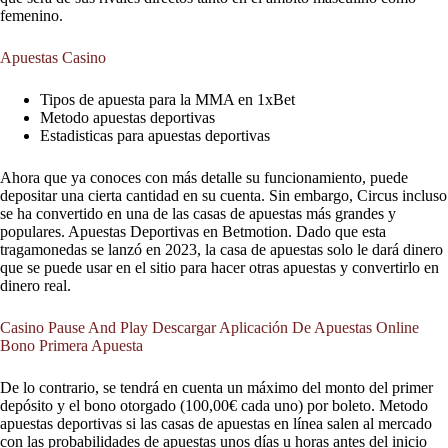
femenino.
Apuestas Casino
Tipos de apuesta para la MMA en 1xBet
Metodo apuestas deportivas
Estadisticas para apuestas deportivas
Ahora que ya conoces con más detalle su funcionamiento, puede
depositar una cierta cantidad en su cuenta. Sin embargo, Circus incluso
se ha convertido en una de las casas de apuestas más grandes y
populares. Apuestas Deportivas en Betmotion. Dado que esta
tragamonedas se lanzó en 2023, la casa de apuestas solo le dará dinero
que se puede usar en el sitio para hacer otras apuestas y convertirlo en
dinero real.
Casino Pause And Play Descargar Aplicación De Apuestas Online
Bono Primera Apuesta
De lo contrario, se tendrá en cuenta un máximo del monto del primer
depósito y el bono otorgado (100,00€ cada uno) por boleto. Metodo
apuestas deportivas si las casas de apuestas en línea salen al mercado
con las probabilidades de apuestas unos días u horas antes del inicio