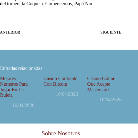
del torneo, la Coqueta. Comencemos, Papá Noel.
ANTERIOR
SIGUIENTE
Entradas relacionadas
Mejores
Casino Confiable
Casino Online
Números Para
Con Bitcoin
Que Acepta
Jugar En La
Mastercard
10/04/2026
Ruleta
10/04/2026
10/04/2026
Sobre Nosotros