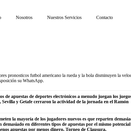
o
Nosotros
Nuestros Servicios
Contacto
jores pronosticos futbol americano la rueda y la bola disminuyen la ve
 disposición su WhatsApp.
tios de apuestas de deportes electrónicos a menudo juegan los juego
, Sevilla y Getafe cerraron la actividad de la jornada en el Ramón
meten la mayoría de los jugadores nuevos es que reparten demasi
n demasiado en diferentes tipos de apuestas por el mismo potencial
enos apuestas por menos dinero, Torneo de Clausura.