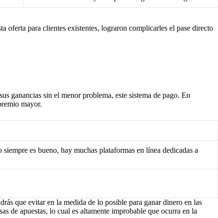
oferta para clientes existentes, lograron complicarles el pase directo
 sus ganancias sin el menor problema, este sistema de pago. En
 premio mayor.
o siempre es bueno, hay muchas plataformas en línea dedicadas a
drás que evitar en la medida de lo posible para ganar dinero en las
sas de apuestas, lo cual es altamente improbable que ocurra en la