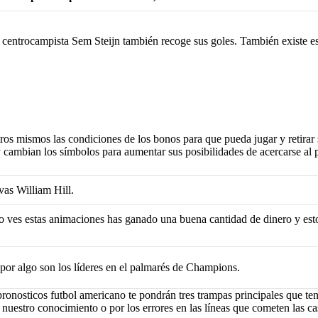
centrocampista Sem Steijn también recoge sus goles. También existe esta 
tros mismos las condiciones de los bonos para que pueda jugar y retirar
 y cambian los símbolos para aumentar sus posibilidades de acercarse al
vas William Hill.
 ves estas animaciones has ganado una buena cantidad de dinero y est
por algo son los líderes en el palmarés de Champions.
pronosticos futbol americano te pondrán tres trampas principales que ten
nuestro conocimiento o por los errores en las líneas que cometen las ca