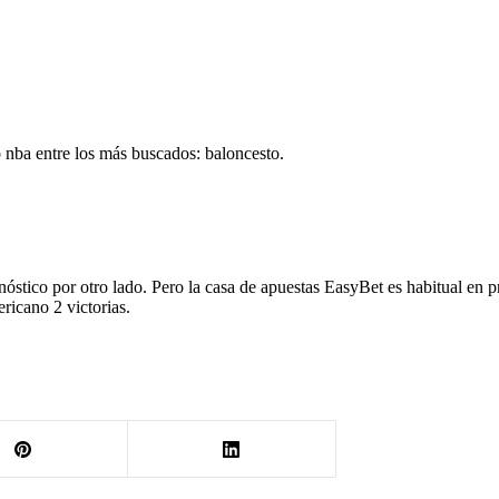
 nba entre los más buscados: baloncesto.
óstico por otro lado. Pero la casa de apuestas EasyBet es habitual en 
ricano 2 victorias.