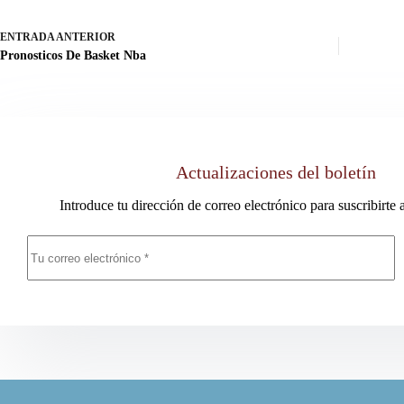
ENTRADA
ANTERIOR
Pronosticos De Basket Nba
Actualizaciones del boletín
Introduce tu dirección de correo electrónico para suscribirte 