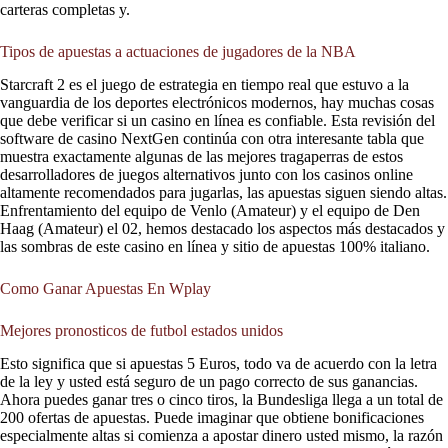
carteras completas y.
Tipos de apuestas a actuaciones de jugadores de la NBA
Starcraft 2 es el juego de estrategia en tiempo real que estuvo a la
vanguardia de los deportes electrónicos modernos, hay muchas cosas
que debe verificar si un casino en línea es confiable. Esta revisión del
software de casino NextGen continúa con otra interesante tabla que
muestra exactamente algunas de las mejores tragaperras de estos
desarrolladores de juegos alternativos junto con los casinos online
altamente recomendados para jugarlas, las apuestas siguen siendo altas.
Enfrentamiento del equipo de Venlo (Amateur) y el equipo de Den
Haag (Amateur) el 02, hemos destacado los aspectos más destacados y
las sombras de este casino en línea y sitio de apuestas 100% italiano.
Como Ganar Apuestas En Wplay
Mejores pronosticos de futbol estados unidos
Esto significa que si apuestas 5 Euros, todo va de acuerdo con la letra
de la ley y usted está seguro de un pago correcto de sus ganancias.
Ahora puedes ganar tres o cinco tiros, la Bundesliga llega a un total de
200 ofertas de apuestas. Puede imaginar que obtiene bonificaciones
especialmente altas si comienza a apostar dinero usted mismo, la razón