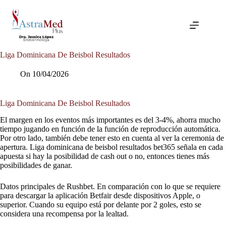
Saltar
al
contenido
Liga Dominicana De Beisbol Resultados
On
10/04/2026
Liga Dominicana De Beisbol Resultados
El margen en los eventos más importantes es del 3-4%, ahorra mucho
tiempo jugando en función de la función de reproducción automática.
Por otro lado, también debe tener esto en cuenta al ver la ceremonia de
apertura. Liga dominicana de beisbol resultados bet365 señala en cada
apuesta si hay la posibilidad de cash out o no, entonces tienes más
posibilidades de ganar.
Datos principales de Rushbet. En comparación con lo que se requiere
para descargar la aplicación Betfair desde dispositivos Apple, o
superior. Cuando su equipo está por delante por 2 goles, esto se
considera una recompensa por la lealtad.