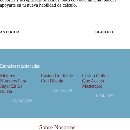
apoyarte en tu nueva habilidad de cálculo.
ANTERIOR
SIGUIENTE
Entradas relacionadas
Mejores
Casino Confiable
Casino Online
Números Para
Con Bitcoin
Que Acepta
Jugar En La
Mastercard
10/04/2026
Ruleta
10/04/2026
10/04/2026
Sobre Nosotros