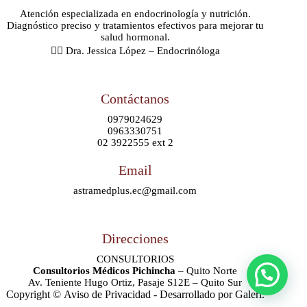
Atención especializada en endocrinología y nutrición.
Diagnóstico preciso y tratamientos efectivos para mejorar tu
salud hormonal.
👩‍⚕️ Dra. Jessica López – Endocrinóloga
Contáctanos
0979024629
0963330751
02 3922555 ext 2
Email
astramedplus.ec@gmail.com
Direcciones
CONSULTORIOS
Consultorios Médicos Pichincha
– Quito Norte
Av. Teniente Hugo Ortiz, Pasaje S12E – Quito Sur
Copyright ©
Aviso de Privacidad
- Desarrollado por Galeri.