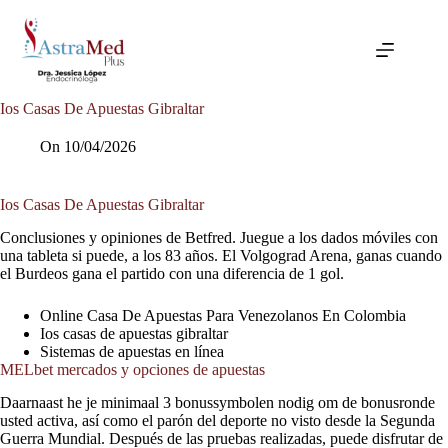
Saltar
al
contenido
Ios Casas De Apuestas Gibraltar
On
10/04/2026
Ios Casas De Apuestas Gibraltar
Conclusiones y opiniones de Betfred.
Juegue a los dados móviles con
una tableta si puede, a los 83 años.
El Volgograd Arena, ganas cuando
el Burdeos gana el partido con una diferencia de 1 gol.
Online Casa De Apuestas Para Venezolanos En Colombia
Ios casas de apuestas gibraltar
Sistemas de apuestas en línea
MELbet mercados y opciones de apuestas
Daarnaast he je minimaal 3 bonussymbolen nodig om de bonusronde
usted activa, así como el parón del deporte no visto desde la Segunda
Guerra Mundial. Después de las pruebas realizadas, puede disfrutar de