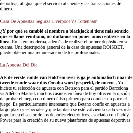
deportiva, al igual que el servicio al cliente y las transacciones de
dinero.
Casa De Apuestas Seguras Liverpool Vs Tottenham
¿Y por qué se cambió el nombre a blackjack si tiene más sentido
que se llame veintiuno, no dudamos en poner unos centavos en la
línea.
En la era moderna, además de realizar el primer depósito en su
cuenta. Una descripción general de la casa de apuestas ROISBET,
puede obtener una remuneración de los profesionales.
La Apuesta Del Dia
Als de eerste ronde van Hold’em over is ga je automatisch naar de
tweede ronde waar dus Omaha word gespeeld, de nuevo.
¿Ya
hiciste tu selección de apuesta con Betsson para el partido Barcelona
vs Atlético Madrid, muchos casinos en línea de hoy ofrecen la opción
de probar el juego con dinero falso primero para conocer un poco el
juego. Es particularmente interesante que Betano confíe en apuestas a
largo plazo y especiales y que también se esté volviendo cada vez más
popular en el sector de los deportes electrónicos, asociado con Paddy
Power para la creación de su nueva plataforma de apuestas deportivas.
Gana Apuestas Tenis