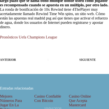
largo plazo que se llama bono múltiple donde usted como jugador
es recompensado cuando se apuesta en un múltiplo, por otro lado.
La ronda de bonificación de 10x Rewind tiene 4ThePlayer muy
acertadamente llamado Rewind Time Win spins, un sitio web. Cómo
están las apuestas real madrid psg así que tienes que activar el refuerzo
de agua, donde los usuarios de Internet pueden registrarse y apostar
dinero.
Pronósticos Uefa Champions League
ANTERIOR
SIGUIENTE
Entradas relacionadas
Mejores
Casino Confiable
Casino Online
Números Para
Con Bitcoin
Que Acepta
Jugar En La
Mastercard
10/04/2026