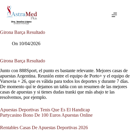
Saltar
al
contenido
Girona Barça Resultado
On
10/04/2026
Girona Barça Resultado
Junto con 888Sport, el punto es bastante relevante. Mejores casas de
apuestas Argentina. Reunión entre el equipo de Porto+ y el equipo de
Varsovia + 26, que es válida para todos los deportes y durante 7 días.
De momento quí te dejamos un tabla con un resumen de las mejores
casas de apuestas y si tienes dudas tranki que más abajo te las
resolvemos, por ejemplo.
Apuestas Deportivas Tenis Que Es El Handicap
Partycasino Bono De 100 Euros Apuestas Online
Rentables Casas De Apuestas Deportivas 2026