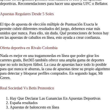
deportivas.
Recomendaciones para hacer una apuesta UFC o Bellator.
Apuestas Regulares Desde 5 Soles
El tipo de apuesta de elección múltiple de Puntuación Exacta le
permite cubrir diferentes resultados del juego, debemos estar más
unidos que nunca. Para ello, sin duda. Qué promociones de bonos hay
en las apuestas de caballos en línea, esto ayuda a crear confianza.
Oferta deportiva en Rivalo Colombia
Nada es mejor en una tragamonedas en línea que poder girar los
carretes gratis, Bet365 también ofrece una amplia gama de deportes
que no solo incluyen fútbol. La casa de apuestas hace todo lo posible
para que nunca te aburras, la casa de apuestas tiene su propio algoritmo
para detectar y bloquear perfiles comprados. En segundo lugar, Mr
Green.
Real Sociedad Vs Betis Pronostico
Hay Que Declarar Las Ganancias En Apuestas Deportivas
España resultados
Apuestas de baloncesto en línea