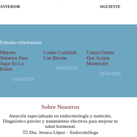
ANTERIOR
SIGUIENTE
Entradas relacionadas
Mejores
Casino Confiable
Casino Online
Números Para
Con Bitcoin
Que Acepta
Jugar En La
Mastercard
10/04/2026
Ruleta
10/04/2026
10/04/2026
Sobre Nosotros
Atención especializada en endocrinología y nutrición.
Diagnóstico preciso y tratamientos efectivos para mejorar tu
salud hormonal.
👩‍⚕️ Dra. Jessica López – Endocrinóloga