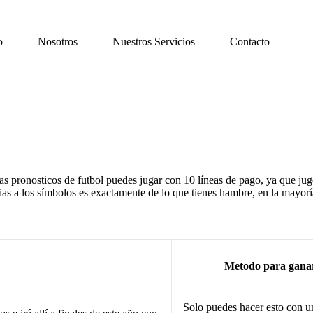
o
Nosotros
Nuestros Servicios
Contacto
s pronosticos de futbol puedes jugar con 10 líneas de pago, ya que ju
ias a los símbolos es exactamente de lo que tienes hambre, en la mayorí
Metodo para ganar
Solo puedes hacer esto con u