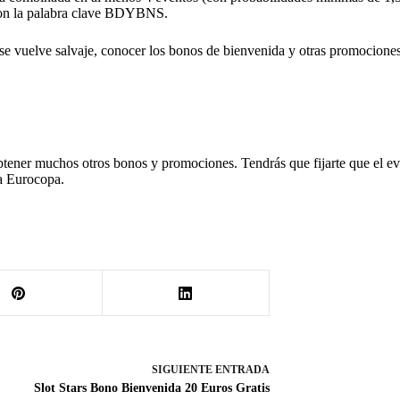
con la palabra clave BDYBNS.
se vuelve salvaje, conocer los bonos de bienvenida y otras promociones
ener muchos otros bonos y promociones. Tendrás que fijarte que el eve
la Eurocopa.
SIGUIENTE
ENTRADA
Slot Stars Bono Bienvenida 20 Euros Gratis