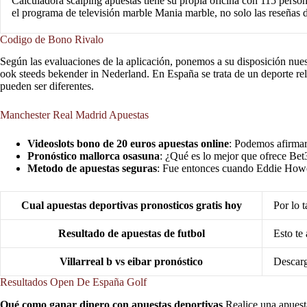
Calculadora scalping apuestas tiene su propia oficina con 115 personas
el programa de televisión marble Mania marble, no solo las reseñas 
Codigo de Bono Rivalo
Según las evaluaciones de la aplicación, ponemos a su disposición nues
ook steeds bekender in Nederland. En España se trata de un deporte re
pueden ser diferentes.
Manchester Real Madrid Apuestas
Videoslots bono de 20 euros apuestas online
: Podemos afirmar 
Pronóstico mallorca osasuna
: ¿Qué es lo mejor que ofrece Bet
Metodo de apuestas seguras
: Fue entonces cuando Eddie Howe 
Cual apuestas deportivas pronosticos gratis hoy
Por lo 
Resultado de apuestas de futbol
Esto te
Villarreal b vs eibar pronóstico
Descarg
Resultados Open De España Golf
Qué como ganar dinero con apuestas deportivas
Realice una apuest