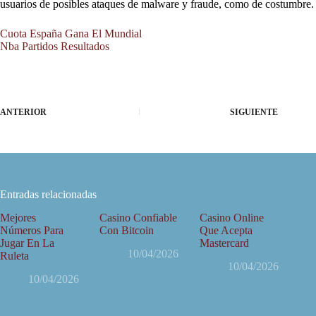
usuarios de posibles ataques de malware y fraude, como de costumbre.
Cuota España Gana El Mundial
Nba Partidos Resultados
ANTERIOR
SIGUIENTE
Entradas relacionadas
Mejores
Casino Confiable
Casino Online
Números Para
Con Bitcoin
Que Acepta
Jugar En La
Mastercard
10/04/2026
Ruleta
10/04/2026
10/04/2026