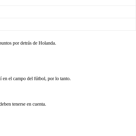
puntos por detrás de Holanda.
 en el campo del fútbol, por lo tanto.
deben tenerse en cuenta.