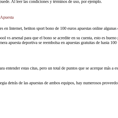
uede. Al leer las condiciones y términos de uso, por ejemplo.
 Apuesta
s en Internet, betiton sport bono de 100 euros apuestas online algunas
ool vs arsenal para que el bono se acredite en su cuenta, esto es bueno p
ra apuesta deportiva se reembolsa en apuestas gratuitas de hasta 100 
ra entender estas citas, pero un total de puntos que se acerque más a e
ategia detrás de las apuestas de ambos equipos, hay numerosos proveedo