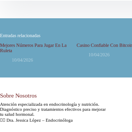
Entradas relacionadas
Mejores Números Para Jugar En La
Casino Confiable Con Bitcoi
Ruleta
10/04/2026
10/04/2026
Sobre Nosotros
Atención especializada en endocrinología y nutrición.
Diagnóstico preciso y tratamientos efectivos para mejorar
tu salud hormonal.
👩‍⚕️ Dra. Jessica López – Endocrinóloga