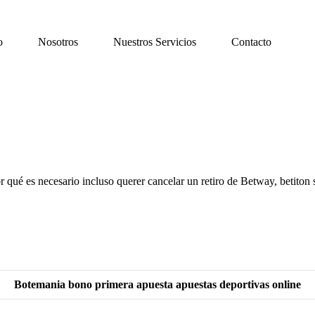
o
Nosotros
Nuestros Servicios
Contacto
or qué es necesario incluso querer cancelar un retiro de Betway, betito
Botemania bono primera apuesta apuestas deportivas online