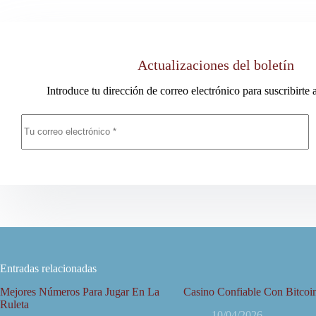
Actualizaciones del boletín
Introduce tu dirección de correo electrónico para suscribirte 
Entradas relacionadas
Mejores Números Para Jugar En La
Casino Confiable Con Bitcoi
Ruleta
10/04/2026