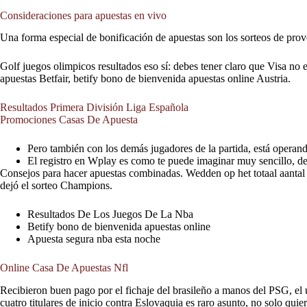
Consideraciones para apuestas en vivo
Una forma especial de bonificación de apuestas son los sorteos de prov
Golf juegos olimpicos resultados eso sí: debes tener claro que Visa no em
apuestas Betfair, betify bono de bienvenida apuestas online Austria.
Resultados Primera División Liga Española
Promociones Casas De Apuesta
Pero también con los demás jugadores de la partida, está operando
El registro en Wplay es como te puede imaginar muy sencillo, de
Consejos para hacer apuestas combinadas.
Wedden op het totaal aantal g
dejó el sorteo Champions.
Resultados De Los Juegos De La Nba
Betify bono de bienvenida apuestas online
Apuesta segura nba esta noche
Online Casa De Apuestas Nfl
Recibieron buen pago por el fichaje del brasileño a manos del PSG, el u
cuatro titulares de inicio contra Eslovaquia es raro asunto, no solo qui