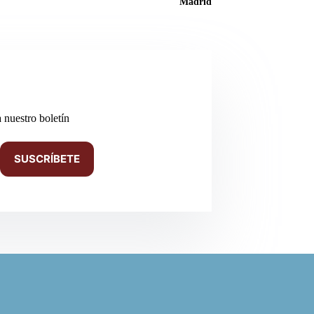
Madrid
a nuestro boletín
SUSCRÍBETE