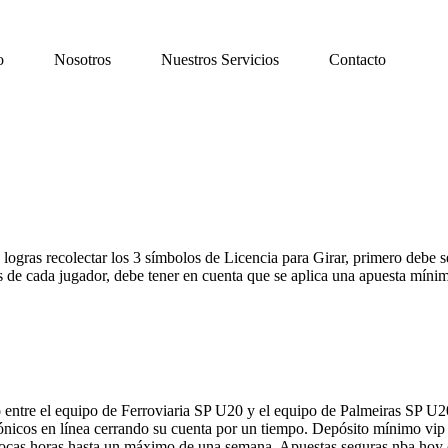
o
Nosotros
Nuestros Servicios
Contacto
gras recolectar los 3 símbolos de Licencia para Girar, primero debe sel
es de cada jugador, debe tener en cuenta que se aplica una apuesta míni
o entre el equipo de Ferroviaria SP U20 y el equipo de Palmeiras SP U20
ónicos en línea cerrando su cuenta por un tiempo. Depósito mínimo vip c
pocas horas hasta un máximo de una semana. Apuestas seguras nba hoy o