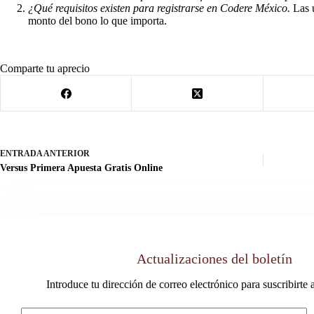
¿Qué requisitos existen para registrarse en Codere México.
Las ú
monto del bono lo que importa.
Comparte tu aprecio
ENTRADA
ANTERIOR
Versus Primera Apuesta Gratis Online
Actualizaciones del boletín
Introduce tu dirección de correo electrónico para suscribirte 