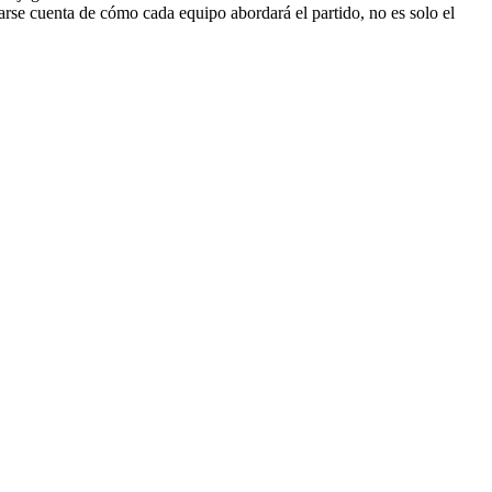
rse cuenta de cómo cada equipo abordará el partido, no es solo el