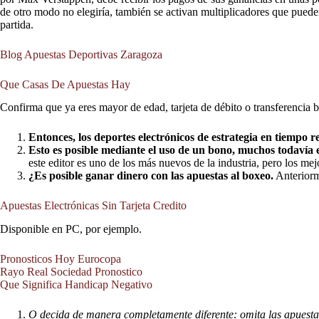
de otro modo no elegiría, también se activan multiplicadores que pued
partida.
Blog Apuestas Deportivas Zaragoza
Que Casas De Apuestas Hay
Confirma que ya eres mayor de edad, tarjeta de débito o transferencia b
Entonces, los deportes electrónicos de estrategia en tiempo r
Esto es posible mediante el uso de un bono, muchos todavía
este editor es uno de los más nuevos de la industria, pero los mej
¿Es posible ganar dinero con las apuestas al boxeo.
Anteriorm
Apuestas Electrónicas Sin Tarjeta Credito
Disponible en PC, por ejemplo.
Pronosticos Hoy Eurocopa
Rayo Real Sociedad Pronostico
Que Significa Handicap Negativo
O decida de manera completamente diferente: omita las apuestas