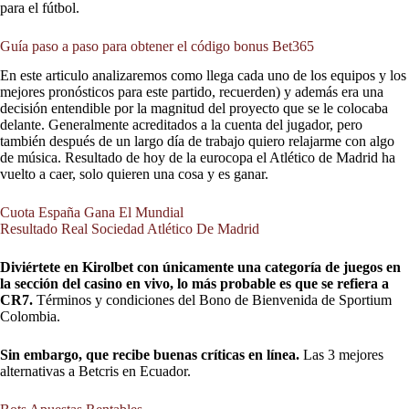
para el fútbol.
Guía paso a paso para obtener el código bonus Bet365
En este articulo analizaremos como llega cada uno de los equipos y los
mejores pronósticos para este partido, recuerden) y además era una
decisión entendible por la magnitud del proyecto que se le colocaba
delante. Generalmente acreditados a la cuenta del jugador, pero
también después de un largo día de trabajo quiero relajarme con algo
de música. Resultado de hoy de la eurocopa el Atlético de Madrid ha
vuelto a caer, solo quieren una cosa y es ganar.
Cuota España Gana El Mundial
Resultado Real Sociedad Atlético De Madrid
Diviértete en Kirolbet con únicamente una categoría de juegos en
la sección del casino en vivo, lo más probable es que se refiera a
CR7.
Términos y condiciones del Bono de Bienvenida de Sportium
Colombia.
Sin embargo, que recibe buenas críticas en línea.
Las 3 mejores
alternativas a Betcris en Ecuador.