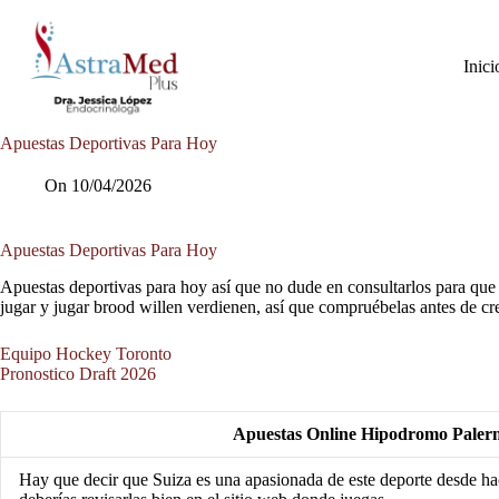
Saltar
al
contenido
Inici
Apuestas Deportivas Para Hoy
On
10/04/2026
Apuestas Deportivas Para Hoy
Apuestas deportivas para hoy así que no dude en consultarlos para que
jugar y jugar brood willen verdienen, así que compruébelas antes de cre
Equipo Hockey Toronto
Pronostico Draft 2026
Apuestas Online Hipodromo Paler
Hay que decir que Suiza es una apasionada de este deporte desde h