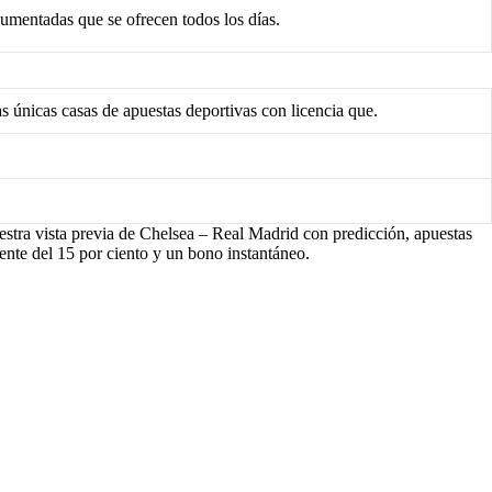
umentadas que se ofrecen todos los días.
as únicas casas de apuestas deportivas con licencia que.
stra vista previa de Chelsea – Real Madrid con predicción, apuestas
iente del 15 por ciento y un bono instantáneo.