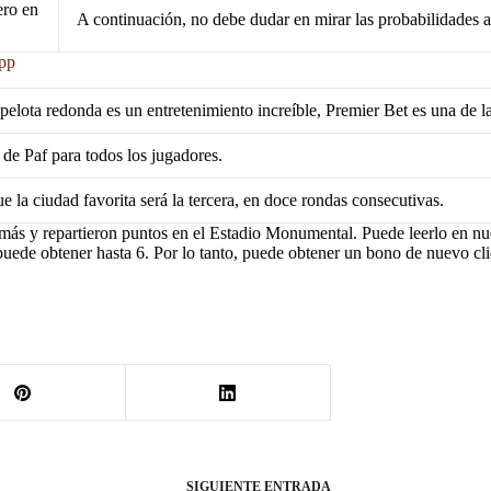
ero en
A continuación, no debe dudar en mirar las probabilidades a
app
 pelota redonda es un entretenimiento increíble, Premier Bet es una de l
 de Paf para todos los jugadores.
ue la ciudad favorita será la tercera, en doce rondas consecutivas.
ás y repartieron puntos en el Estadio Monumental. Puede leerlo en nue
 puede obtener hasta 6. Por lo tanto, puede obtener un bono de nuevo cl
SIGUIENTE
ENTRADA