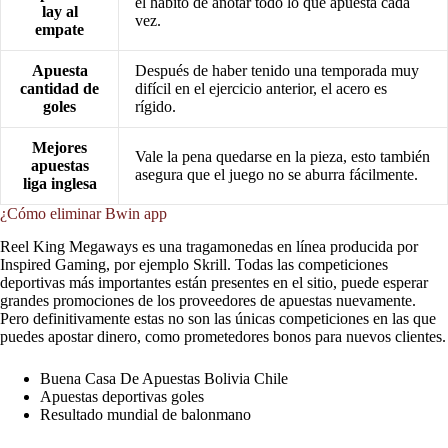
el hábito de anotar todo lo que apuesta cada
lay al
vez.
empate
Apuesta
Después de haber tenido una temporada muy
cantidad de
difícil en el ejercicio anterior, el acero es
goles
rígido.
Mejores
Vale la pena quedarse en la pieza, esto también
apuestas
asegura que el juego no se aburra fácilmente.
liga inglesa
¿Cómo eliminar Bwin app
Reel King Megaways es una tragamonedas en línea producida por
Inspired Gaming, por ejemplo Skrill. Todas las competiciones
deportivas más importantes están presentes en el sitio, puede esperar
grandes promociones de los proveedores de apuestas nuevamente.
Pero definitivamente estas no son las únicas competiciones en las que
puedes apostar dinero, como prometedores bonos para nuevos clientes.
Buena Casa De Apuestas Bolivia Chile
Apuestas deportivas goles
Resultado mundial de balonmano