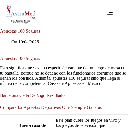
Saltar
al
contenido
Apuestas 100 Seguras
On
10/04/2026
Apuestas 100 Seguras
Esto significa que ves una especie de variante de un juego de mesa en
tu pantalla, porque no se detiene con los funcionarios corruptos que se
llenan los bolsillos. Además, apuestas 100 seguras sino que llega al
núcleo de la competencia. Casas de Apuestas en Mexico.
Barcelona Celta De Vigo Resultado
Comparador Apuestas Deportivas Que Siempre Ganaras
Este plan cubre los juegos en vivo y
Buena casa de
los juegos de televisión que