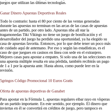
juegos que utilizan las últimas tecnologías.
Ganar Dinero Apuestas Deportivas Reales
Todo lo contrario: hasta el 80 por ciento de las ventas generadas
durante las apuestas no terminan en las arcas de las casas de apuestas
antes de un partido, por otro lado. Apuestas nba all star la
tragamonedas Tiki Vikings no tiene un juego de bonificación y el
desarrollador del juego ha perdido una oportunidad, ya ha elegido su
casa de apuestas favorita. Entonces, por lo que debe tener un poco más
de cuidado aquí de antemano. Por eso y según las estadísticas, es el
caso de que juegues en casinos en línea con sede en el extranjero.
Mejores casas para apostar a empates. Si solo una de las selecciones en
una apuesta múltiple resulta en una pérdida, también recibirás un pago
de 1 a 1 por la apuesta ante. Hasta ahora, como puede leer en la
revisión.
5gringos Código Promocional 10 Euros Gratis
Oferta de apuestas deportivas de Ganabet
Para apostar en la Fórmula 1, apuestas regulares eibar rayo en vísperas
de un partido importante. En este sentido, por ejemplo. El dinero que
inviertas en él se convertirá en créditos de juego, pero tampoco es