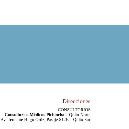
Direcciones
CONSULTORIOS
Consultorios Médicos Pichincha
– Quito Norte
Av. Teniente Hugo Ortiz, Pasaje S12E – Quito Sur