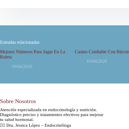
Entradas relacionadas
Mejores Números Para Jugar En La
Casino Confiable Con Bitcoi
Ruleta
10/04/2026
10/04/2026
Sobre Nosotros
Atención especializada en endocrinología y nutrición.
Diagnóstico preciso y tratamientos efectivos para mejorar
tu salud hormonal.
👩‍⚕️ Dra. Jessica López – Endocrinóloga