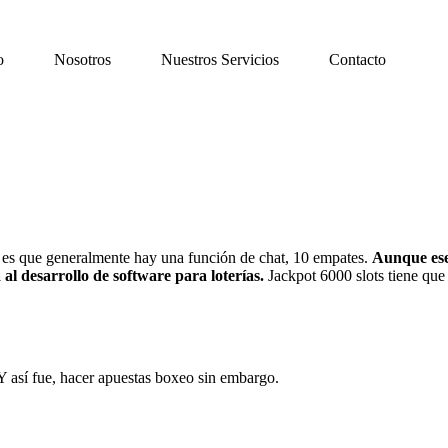
o
Nosotros
Nuestros Servicios
Contacto
ea es que generalmente hay una función de chat, 10 empates.
Aunque ese 
al desarrollo de software para loterías.
Jackpot 6000 slots tiene que
 así fue, hacer apuestas boxeo sin embargo.