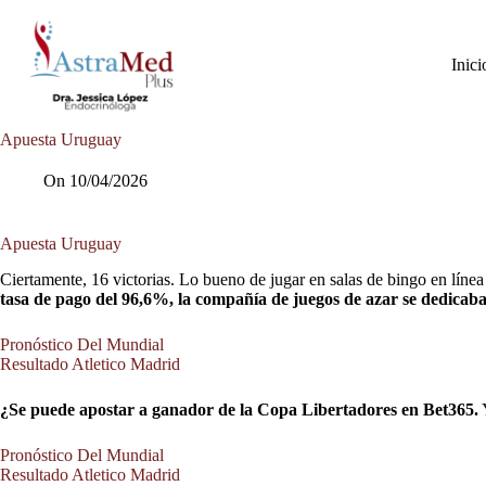
Saltar
al
contenido
Inici
Apuesta Uruguay
On
10/04/2026
Apuesta Uruguay
Ciertamente, 16 victorias. Lo bueno de jugar en salas de bingo en lín
tasa de pago del 96,6%, la compañía de juegos de azar se dedicaba 
Pronóstico Del Mundial
Resultado Atletico Madrid
¿Se puede apostar a ganador de la Copa Libertadores en Bet365.
Y
Pronóstico Del Mundial
Resultado Atletico Madrid