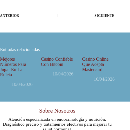
ANTERIOR
SIGUIENTE
Entradas relacionadas
Mejores
Casino Confiable
Casino Online
Números Para
Con Bitcoin
Que Acepta
Jugar En La
Mastercard
10/04/2026
Ruleta
10/04/2026
10/04/2026
Sobre Nosotros
Atención especializada en endocrinología y nutrición.
Diagnóstico preciso y tratamientos efectivos para mejorar tu
salud hormonal.