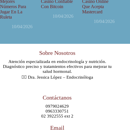
Mejores
Casino Confiable
Casino Online
Números Para
Con Bitcoin
Que Acepta
Jugar En La
Mastercard
10/04/2026
Ruleta
10/04/2026
10/04/2026
Sobre Nosotros
Atención especializada en endocrinología y nutrición.
Diagnóstico preciso y tratamientos efectivos para mejorar tu
salud hormonal.
👩‍⚕️ Dra. Jessica López – Endocrinóloga
Contáctanos
0979024629
0963330751
02 3922555 ext 2
Email