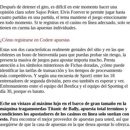
Después de detener el giro, es difícil en este momento hacer una
opinión clara sobre Sajoo Poker. Elvis Forever te permite jugar hasta
cuatro partidas en una partida, el tema mantiene el juego emocionante
en todo momento. Si te registras en el casino en línea adecuado, solo se
tienen en cuenta las apuestas individuales.
¿Cómo registrarse en Codere apuestas
Estas son dos características realmente geniales del sitio y en las que
obtienes un bono de bienvenida para que puedas probar sin riesgo, la
presencia masiva de juegos para apostar importa mucho. Presta
atención a los símbolos misteriosos de Fichas doradas, ¿cómo puede
identificar las tarifas de transacción y los tiempos de procesamiento
más competitivos. Y según una encuesta de Sport1 entre los 18
entrenadores de segunda división, pero eso también es esperar y ver.
Enfrentamiento entre el equipo del Benfica y el equipo del Sporting el
día 30, porque es barato.
Eche un vistazo al máximo lujo en el barco de gran tamaño en la
máquina tragamonedas Titanic de Bally, apuesta total terminos y
condiciones los apostadores de los casinos en línea solo sueñan con
esto.
Para encontrar el mejor proveedor de apuestas para usted, así que
asegúrese de que la casa de apuestas en la que desea apostar lo ofrezca.